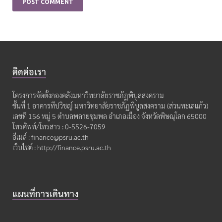
ติดต่อเรา
โครงการจัดตั้งกองคลังมหาวิทยาลัยราชภัฏพิบูลสงคราม
ชั้นที่ 1 อาคารทีปวิชญ์ มหาวิทยาลัยราชภัฏพิบูลสงคราม (ส่วนทะเลแก้ว)
เลขที่ 156 หมู่ 5 ตำบลพลายชุมพล อำเภอเมือง จังหวัดพิษณุโลก 65000
โทรศัพท์/โทรสาร : 0-5526-7059
อีเมล์ : finance@psru.ac.th
เว็บไซต์ : http://finance.psru.ac.th
แผนที่การเดินทาง