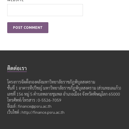
ติดต่อเรา
โครงการจัดตั้งกองคลังมหาวิทยาลัยราชภัฏพิบูลสงคราม
ชั้นที่ 1 อาคารทีปวิชญ์ มหาวิทยาลัยราชภัฏพิบูลสงคราม (ส่วนทะเลแก้ว)
เลขที่ 156 หมู่ 5 ตำบลพลายชุมพล อำเภอเมือง จังหวัดพิษณุโลก 65000
โทรศัพท์/โทรสาร : 0-5526-7059
อีเมล์ : finance@psru.ac.th
เว็บไซต์ : http://finance.psru.ac.th