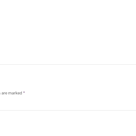
s are marked
*