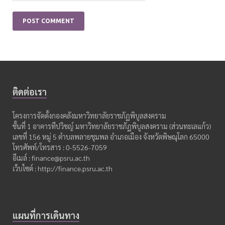
ติดต่อเรา
โครงการจัดตั้งกองคลังมหาวิทยาลัยราชภัฏพิบูลสงคราม
ชั้นที่ 1 อาคารทีปวิชญ์ มหาวิทยาลัยราชภัฏพิบูลสงคราม (ส่วนทะเลแก้ว)
เลขที่ 156 หมู่ 5 ตำบลพลายชุมพล อำเภอเมือง จังหวัดพิษณุโลก 65000
โทรศัพท์/โทรสาร : 0-5526-7059
อีเมล์ : finance@psru.ac.th
เว็บไซต์ : http://finance.psru.ac.th
แผนที่การเดินทาง