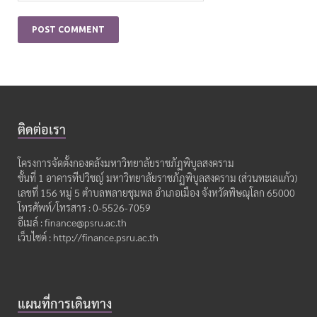
ติดต่อเรา
โครงการจัดตั้งกองคลังมหาวิทยาลัยราชภัฏพิบูลสงคราม
ชั้นที่ 1 อาคารทีปวิชญ์ มหาวิทยาลัยราชภัฏพิบูลสงคราม (ส่วนทะเลแก้ว)
เลขที่ 156 หมู่ 5 ตำบลพลายชุมพล อำเภอเมือง จังหวัดพิษณุโลก 65000
โทรศัพท์/โทรสาร : 0-5526-7059
อีเมล์ : finance@psru.ac.th
เว็บไซต์ : http://finance.psru.ac.th
แผนที่การเดินทาง