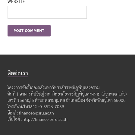
WEBSITE
ติดต่อเรา
โครงการจัดตั้งกองคลังมหาวิทยาลัยราชภัฏพิบูลสงคราม
ชั้นที่ 1 อาคารทีปวิชญ์ มหาวิทยาลัยราชภัฏพิบูลสงคราม (ส่วนทะเลแก้ว)
เลขที่ 156 หมู่ 5 ตำบลพลายชุมพล อำเภอเมือง จังหวัดพิษณุโลก 65000
โทรศัพท์/โทรสาร : 0-5526-7059
อีเมล์ : finance@psru.ac.th
เว็บไซต์ : http://finance.psru.ac.th